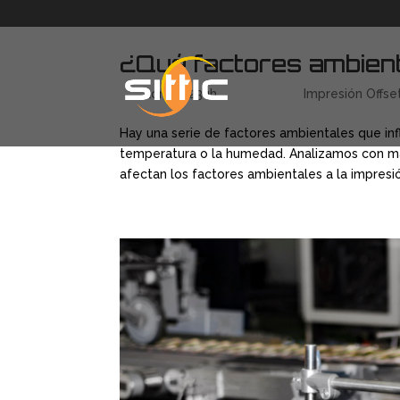
¿Qué factores ambient
por
admino23uh
|
Jun 5, 2018
|
Impresión Offse
Hay una serie de factores ambientales que i
temperatura o la humedad. Analizamos con más
afectan los factores ambientales a la impresió