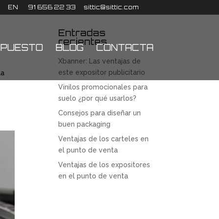
EN
91 656 22 33
sittic@sittic.com
Entradas
recientes
UPUESTO
BLOG
CONTACTA
Xbanner: Las ventajas de
este expositor publicitario
la
Vinilos promocionales para
suelo ¿por qué usarlos?
Consejos para diseñar un
buen packaging
Ventajas de los carteles en
el punto de venta
Ventajas de los expositores
en el punto de venta