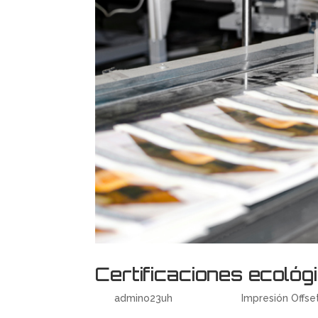
Certificaciones ecológ
por
admino23uh
|
Jun 5, 2018
|
Impresión Offse