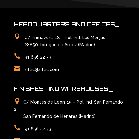
HEADQUARTERS AND OFFICES_

C/ Primavera, 18 – Pol. Ind. Las Monjas
28850 Torrejón de Ardoz (Madrid)

91 656 22 33

sittic@sittic.com
FINISHES AND WAREHOUSES_

C/ Montes de León, 15 – Pol. Ind. San Fernando
2
San Fernando de Henares (Madrid)

91 656 22 33