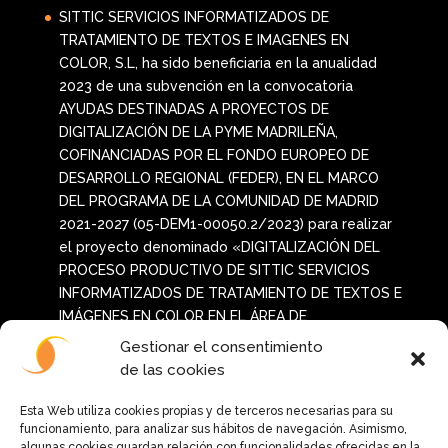
SITTIC SERVICIOS INFORMATIZADOS DE
TRATAMIENTO DE TEXTOS E IMAGENES EN
COLOR, S.L, ha sido beneficiaria en la anualidad
2023 de una subvención en la convocatoria
AYUDAS DESTINADAS A PROYECTOS DE
DIGITALIZACIÓN DE LA PYME MADRILEÑA,
COFINANCIADAS POR EL FONDO EUROPEO DE
DESARROLLO REGIONAL (FEDER), EN EL MARCO
DEL PROGRAMA DE LA COMUNIDAD DE MADRID
2021-2027 (05-DEM1-00050.2/2023) para realizar
el proyecto denominado «DIGITALIZACIÓN DEL
PROCESO PRODUCTIVO DE SITTIC SERVICIOS
INFORMATIZADOS DE TRATAMIENTO DE TEXTOS E
IMÁGENES EN COLOR EN EL ÁREA DE
POSTIMPRESION E INTERCONEXIÓN CON EL ÁREA
Gestionar el consentimiento
DE IMPRESIÓN»
de las cookies
La ejecución del proyecto ha implicado la
implementación de nuevas soluciones y
Esta Web utiliza cookies propias y de terceros necesarias para su
funcionamiento, para analizar sus hábitos de navegación. Asimismo,
tecnologías innovadoras en los procesos de
algunas cookies guardan relación con funcionalidades ofrecidas en la